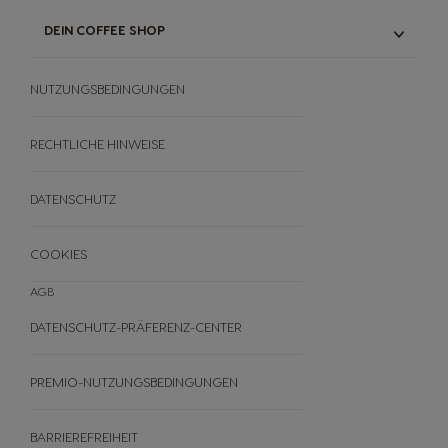
UNSER RECYCLING-BEUTEL FÜR
ORIGINAL KAPSELN & NEO PODS
DEIN COFFEE SHOP
HEIMKOMPOSTIERUNG VON
NEO PODS
UNSER SORTIMENT
NUTRI-SCORE
NUTZUNGSBEDINGUNGEN
REZEPTE
ANGEBOTE
BLACK FRIDAY
RECHTLICHE HINWEISE
ANDERE
DATENSCHUTZ
FAQ
WIDERRUFE DEINE BESTELLUNG
COOKIES
AGB
DATENSCHUTZ-PRÄFERENZ-CENTER
PREMIO-NUTZUNGSBEDINGUNGEN
BARRIEREFREIHEIT