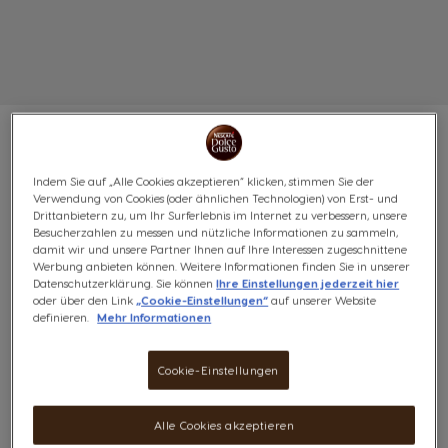
Indem Sie auf „Alle Cookies akzeptieren“ klicken, stimmen Sie der
NEO STARBUCKS®
Verwendung von Cookies (oder ähnlichen Technologien) von Erst- und
Drittanbietern zu, um Ihr Surferlebnis im Internet zu verbessern, unsere
Besucherzahlen zu messen und nützliche Informationen zu sammeln,
BREAKFAST BLEND
damit wir und unsere Partner Ihnen auf Ihre Interessen zugeschnittene
Werbung anbieten können. Weitere Informationen finden Sie in unserer
AMERICANO FP
Datenschutzerklärung. Sie können
Ihre Einstellungen jederzeit hier
oder über den Link
„Cookie-Einstellungen“
auf unserer Website
definieren.
Mehr Informationen
(0)
Cookie-Einstellungen
Alle Cookies akzeptieren
Nicht auf Lager