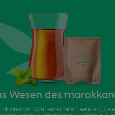
as Wesen des marokkani
marokkanischen Kultur verwurzelten Teerezept, bie