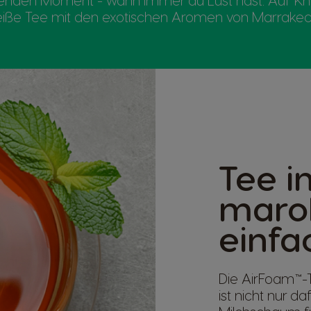
henden Moment - wann immer du Lust hast. Auf Kno
iße Tee mit den exotischen Aromen von Marrakec
Tee i
marok
einfa
Die AirFoam™-
ist nicht nur d