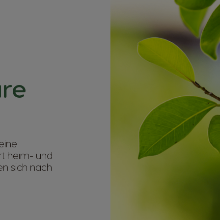
re
eine
ert heim- und
en sich nach