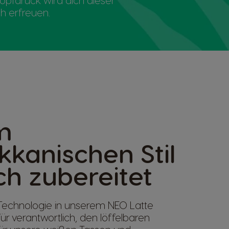
pfdruck wird dich dieser
h erfreuen.
m
kanischen Stil
ch zubereitet
Technologie in unserem NEO Latte
afür verantwortlich, den löffelbaren