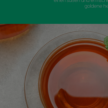
einen süßen und erfrisc
goldene he