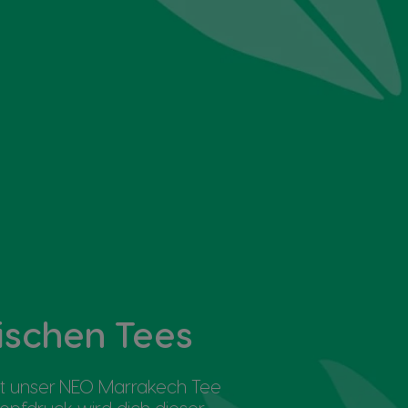
schen Tees
tet unser NEO Marrakech Tee