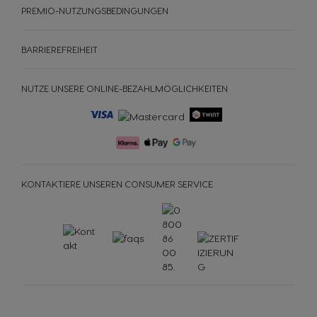
PREMIO-NUTZUNGSBEDINGUNGEN
Hungary
Indonesia
Hungarian
Indonesian
BARRIEREFREIHEIT
Italy
Japan
NUTZE UNSERE ONLINE-BEZAHLMÖGLICHKEITEN
Italian
Japanese
Korea
Latvia
Korean
Latvian
KONTAKTIERE UNSEREN CONSUMER SERVICE
Lithuania
Malaysia
Lithuanian
Malay
Malta
Mexico
MASCHINEN
GETRÄNKE
ACCESSOIRES
Maltese
Spanish