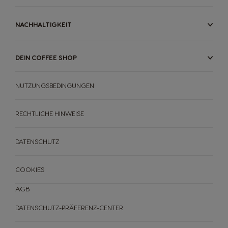
El Salvador
Estonia
Spanish
Estonian
NACHHALTIGKEIT
Finland
France
DEIN COFFEE SHOP
Finnish
French
NUTZUNGSBEDINGUNGEN
Germany
Greece
RECHTLICHE HINWEISE
German
Greek
DATENSCHUTZ
Guatemala
Honduras
Spanish
Spanish
COOKIES
AGB
Hong Kong
Hong Kong
DATENSCHUTZ-PRÄFERENZ-CENTER
English
Chinese