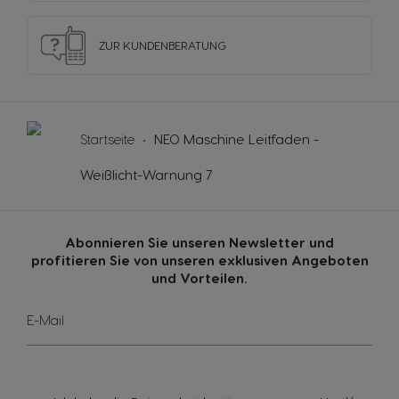
ZUR KUNDENBERATUNG
Startseite
NEO Maschine Leitfaden -
Länderauswahl
Weißlicht-Warnung 7
Argentina
Austria
Abonnieren Sie unseren Newsletter und
profitieren Sie von unseren exklusiven Angeboten
Spanish
German
und Vorteilen.
Sign
E-Mail
Belgium
Belgium
Up
French
Dutch
for
Our
Newsletter: