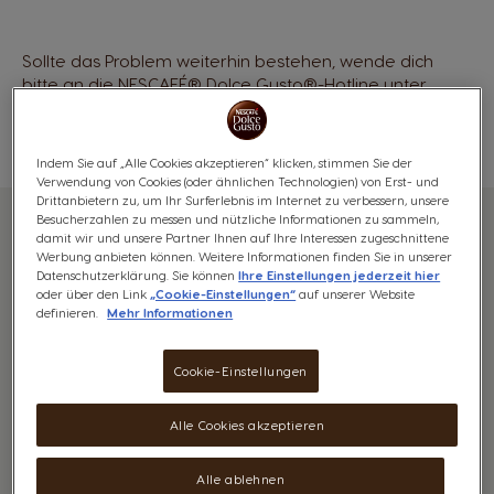
Sollte das Problem weiterhin bestehen, wende dich
bitte an die NESCAFÉ® Dolce Gusto®-Hotline unter
0800 860 085 und gib an, dass deine Maschine den
Fehler «n1-warning-7» aufweist. Unser Team wird sein
Bestes tun, um das Problem zu lösen.
Indem Sie auf „Alle Cookies akzeptieren“ klicken, stimmen Sie der
Verwendung von Cookies (oder ähnlichen Technologien) von Erst- und
Drittanbietern zu, um Ihr Surferlebnis im Internet zu verbessern, unsere
Besucherzahlen zu messen und nützliche Informationen zu sammeln,
Verwandte
Hilfe-Artikel
damit wir und unsere Partner Ihnen auf Ihre Interessen zugeschnittene
Werbung anbieten können. Weitere Informationen finden Sie in unserer
Datenschutzerklärung. Sie können
Ihre Einstellungen jederzeit hier
oder über den Link
„Cookie-Einstellungen“
auf unserer Website
definieren.
Mehr Informationen
Überblick über die NEO Caffè
Cookie-Einstellungen
Alle Cookies akzeptieren
Alle ablehnen