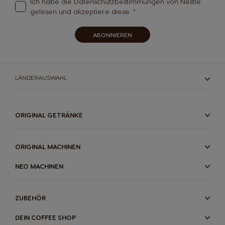
Ich habe die
Datenschutzbestimmungen
von Nestlé
Brazil
Bulgaria
gelesen und akzeptiere diese.
Portuguese
Bulgarian
ABONNIEREN
Caribbean
Chile
English
Spanish
LÄNDERAUSWAHL
Colombia
Costa Rica
Spanish
Spanish
ORIGINAL GETRÄNKE
Croatia
Czechia
ORIGINAL MACHINEN
Croatian
Czeck
NEO MACHINEN
Denmark
Ecuador
ZUBEHÖR
Dannish
Spanish
DEIN COFFEE SHOP