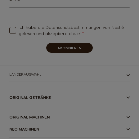
Up
for
Our
Newsletter:
Ich habe die
Datenschutzbestimmungen
von Nestlé
gelesen und akzeptiere diese.
ABONNIEREN
LÄNDERAUSWAHL
ORIGINAL GETRÄNKE
ORIGINAL MACHINEN
NEO MACHINEN