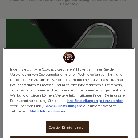
Leuchte?
Indem Sie auf „Alle Cookies akzeptieren“ klicken, stimmen Sie der
Verwendung von Cookies (oder ähnlichen Technologien) von Erst- und
Drittanbietern zu, um Ihr Surferlebnis im Internet zu verbessern, unsere
Besucherzahlen zu messen und nützliche Informationen zu sammeln,
damit wir und unsere Partner Ihnen auf Ihre Interessen zugeschnittene
Werbung anbieten können. Weitere Informationen finden Sie in unserer
Datenschutzerklärung. Sie können
Ihre Einstellungen jederzeit hier
oder über den Link
„Cookie-Einstellungen“
auf unserer Website
definieren.
Mehr Informationen
Wenn die Starttaste an deiner NEO Caffè
gleichmässig rot leuchtet, liegt wahrscheinlich ein
Cookie-Einstellungen
technisches Problem vor.