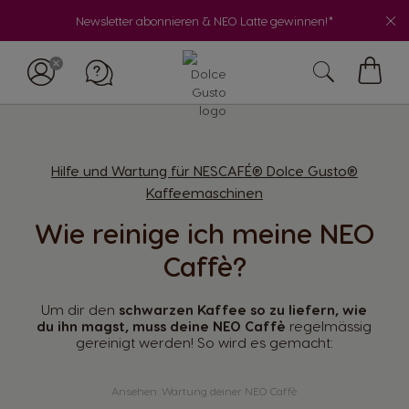
Newsletter abonnieren & NEO Latte gewinnen!*
My
Cart
Hilfe und Wartung für NESCAFÉ® Dolce Gusto®
Kaffeemaschinen
Wie reinige ich meine NEO
Caffè?
Um dir den
schwarzen Kaffee so zu liefern, wie
du ihn magst, muss deine NEO Caffè
regelmässig
gereinigt werden! So wird es gemacht:
Ansehen: Wartung deiner NEO Caffè