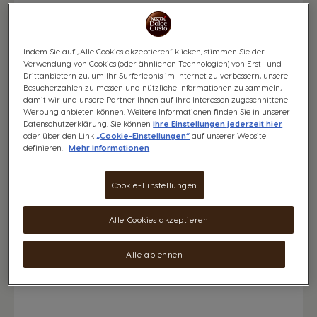
Indem Sie auf „Alle Cookies akzeptieren“ klicken, stimmen Sie der
Verwendung von Cookies (oder ähnlichen Technologien) von Erst- und
Drittanbietern zu, um Ihr Surferlebnis im Internet zu verbessern, unsere
Besucherzahlen zu messen und nützliche Informationen zu sammeln,
damit wir und unsere Partner Ihnen auf Ihre Interessen zugeschnittene
Werbung anbieten können. Weitere Informationen finden Sie in unserer
Datenschutzerklärung. Sie können
Ihre Einstellungen jederzeit hier
oder über den Link
„Cookie-Einstellungen“
auf unserer Website
definieren.
Mehr Informationen
Cookie-Einstellungen
Alle Cookies akzeptieren
Leere die Tropfschale und spüle sie
zusammen mit dem Tropfgitter mit
Leitungswasser aus.
Alle ablehnen