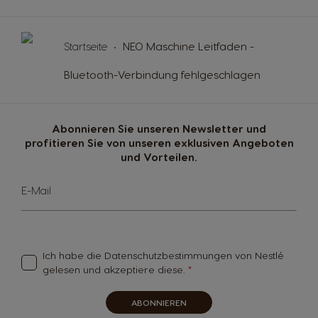
Caribbean
Chile
Startseite
NEO Maschine Leitfaden -
English
Spanish
Bluetooth-Verbindung fehlgeschlagen
Colombia
Costa Rica
Spanish
Spanish
Abonnieren Sie unseren Newsletter und
profitieren Sie von unseren exklusiven Angeboten
und Vorteilen.
Croatia
Czechia
Croatian
Czeck
Sign
E-Mail
Up
for
Denmark
Ecuador
Our
Newsletter:
Dannish
Spanish
Ich habe die
Datenschutzbestimmungen
von Nestlé
gelesen und akzeptiere diese.
El Salvador
Estonia
ABONNIEREN
Spanish
Estonian