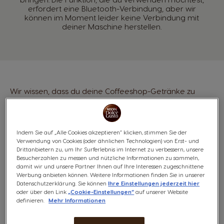
erfordert eine Bluetooth-Verbindung, aber wir
können im Moment leider keine Verbindung mit
deiner Maschine herstellen.
Wir wissen, dass du deine Coffeeshop-Getränke zu
Hause geniessen möchtest. Deshalb empfehlen wir dir,
die folgenden Lösungen auszuprobieren:
Indem Sie auf „Alle Cookies akzeptieren“ klicken, stimmen Sie der
Verwendung von Cookies (oder ähnlichen Technologien) von Erst- und
Vergewissere dich, dass deine Kaffeemaschine
Drittanbietern zu, um Ihr Surferlebnis im Internet zu verbessern, unsere
richtig angeschlossen und eingeschaltet ist.
Besucherzahlen zu messen und nützliche Informationen zu sammeln,
damit wir und unsere Partner Ihnen auf Ihre Interessen zugeschnittene
Werbung anbieten können. Weitere Informationen finden Sie in unserer
Datenschutzerklärung. Sie können
Ihre Einstellungen jederzeit hier
Stelle sicher, dass dein Smartphone nicht zu weit
oder über den Link
„Cookie-Einstellungen“
auf unserer Website
von der Maschine entfernt ist. Sonst bringe sie
definieren.
Mehr Informationen
näher zusammen. Dein Smartphone sollte