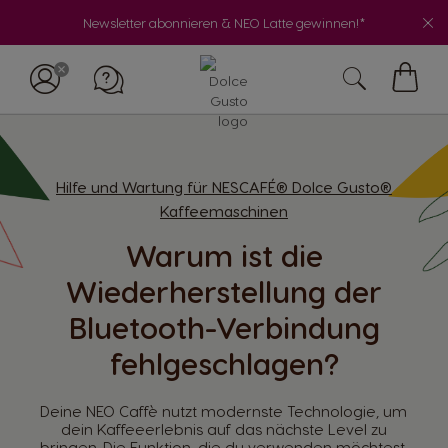
Newsletter abonnieren & NEO Latte gewinnen!*
My
Cart
Hilfe und Wartung für NESCAFÉ® Dolce Gusto®
Kaffeemaschinen
Warum ist die
Wiederherstellung der
Bluetooth-Verbindung
fehlgeschlagen?
Deine NEO Caffè nutzt modernste Technologie, um
dein Kaffeeerlebnis auf das nächste Level zu
bringen. Die Funktion, die du verwenden möchtest,