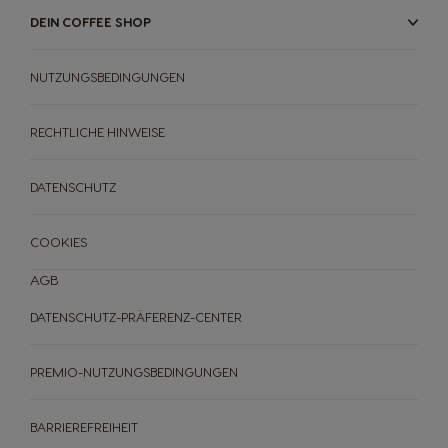
DEIN COFFEE SHOP
Italy
Japan
NUTZUNGSBEDINGUNGEN
Italian
Japanese
RECHTLICHE HINWEISE
Korea
Latvia
Korean
Latvian
DATENSCHUTZ
COOKIES
Lithuania
Malaysia
Lithuanian
Malay
AGB
DATENSCHUTZ-PRÄFERENZ-CENTER
Malta
Mexico
Maltese
Spanish
PREMIO-NUTZUNGSBEDINGUNGEN
BARRIEREFREIHEIT
Netherland
Nicaragua