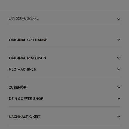
Finland
France
LÄNDERAUSWAHL
Finnish
French
ORIGINAL GETRÄNKE
Germany
Greece
German
Greek
ORIGINAL MACHINEN
Guatemala
Honduras
NEO MACHINEN
Spanish
Spanish
ZUBEHÖR
Hong Kong
Hong Kong
DEIN COFFEE SHOP
English
Chinese
NACHHALTIGKEIT
Hungary
Indonesia
Hungarian
Indonesian