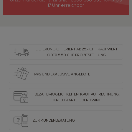
17 Uhr erreichbar
Länderauswahl
LIEFERUNG OFFERIERT AB 25.- CHF KAUFWERT
ODER 5.50 CHF PRO BESTELLUNG
Argentina
Austria
Spanish
German
TIPPS UND EXKLUSIVE ANGEBOTE
Belgium
Belgium
BEZAHLMÖGLICHKEITEN: KAUF AUF RECHNUNG,
French
Dutch
KREDITKARTE ODER TWINT
Brazil
Bulgaria
ZUR KUNDENBERATUNG
Portuguese
Bulgarian