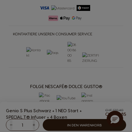
KONTAKTIERE UNSEREN CONSUMER SERVICE
FOLGE NESCAFÉ® DOLCE GUSTO®
Genio S Plus Schwarz + 1 NEO Start +
CHF 170.40
CHF 119.85
SPECIAL.T® Infuser + 4 Boxen
The
IN DEN WARENKORB
Weniger
Menge
Mehr
MASCHINEN
GETRÄNKE
Getränke
Maschinen
PREMIO Club
MEHR
ACCESSOIRES