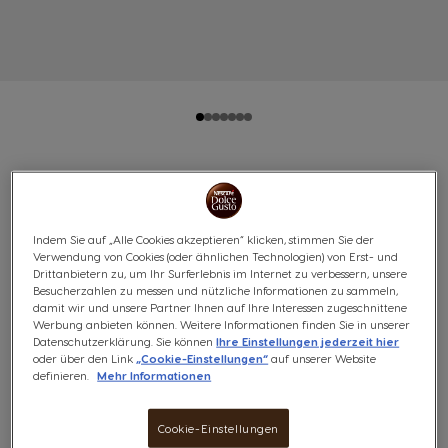
GENIO S PLUS SCHWARZ + 1
NEO START + SPECIAL.T®
Indem Sie auf „Alle Cookies akzeptieren“ klicken, stimmen Sie der
Verwendung von Cookies (oder ähnlichen Technologien) von Erst- und
INFUSER + 4 BOXEN
Drittanbietern zu, um Ihr Surferlebnis im Internet zu verbessern, unsere
Besucherzahlen zu messen und nützliche Informationen zu sammeln,
(0)
damit wir und unsere Partner Ihnen auf Ihre Interessen zugeschnittene
Werbung anbieten können. Weitere Informationen finden Sie in unserer
Datenschutzerklärung. Sie können
Ihre Einstellungen jederzeit hier
Entdecke unser vorteilhaftes Angebot, das einer Genio S
oder über den Link
„Cookie-Einstellungen“
auf unserer Website
definieren.
Mehr Informationen
Plus in Schwarz, einen NEO Start-Adapter zum
Kennenlernen der papierbasierten NEO-Pods, zwei
Boxen NEO-Pods, einen SPECIAL.T®-Infuser und zwei
Cookie-Einstellungen