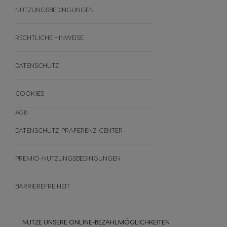
NUTRI-SCORE
NUTZUNGSBEDINGUNGEN
REZEPTE
ANGEBOTE
BLACK FRIDAY
RECHTLICHE HINWEISE
ANDERE
DATENSCHUTZ
FAQ
WIDERRUFE DEINE BESTELLUNG
COOKIES
AGB
DATENSCHUTZ-PRÄFERENZ-CENTER
PREMIO-NUTZUNGSBEDINGUNGEN
BARRIEREFREIHEIT
NUTZE UNSERE ONLINE-BEZAHLMÖGLICHKEITEN