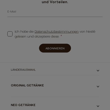
und Vorteilen.
E-Mail
Ich habe die
Datenschutzbestimmungen
von Nestlé
gelesen und akzeptiere diese.
ABONNIEREN
LÄNDERAUSWAHL
ORIGINAL GETRÄNKE
ALLE UNSERE GETRÄNKE
ESPRESSOS
LANGE KAFFEES
NEO GETRÄNKE
LATTES