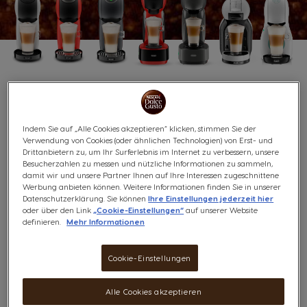
NESCAFÉ® Dolce Gusto®
Bedienungsanleitungen
Indem Sie auf „Alle Cookies akzeptieren“ klicken, stimmen Sie der
Verwendung von Cookies (oder ähnlichen Technologien) von Erst- und
Drittanbietern zu, um Ihr Surferlebnis im Internet zu verbessern, unsere
Besucherzahlen zu messen und nützliche Informationen zu sammeln,
damit wir und unsere Partner Ihnen auf Ihre Interessen zugeschnittene
Bedienungsanleitung verlegt? Keine Sorge, hier
Werbung anbieten können. Weitere Informationen finden Sie in unserer
finden Sie Hilfe!
Datenschutzerklärung. Sie können
Ihre Einstellungen jederzeit hier
oder über den Link
„Cookie-Einstellungen“
auf unserer Website
definieren.
Mehr Informationen
Haben Sie Probleme beim Zugriff auf eine
Bedienungsanleitung ?
Cookie-Einstellungen
Wenn Sie eine unserer PDF-Bedienungsanleitungen nicht
öffnen oder lesen können, wenden Sie sich bitte an unser
Alle Cookies akzeptieren
Consumer Services Team: