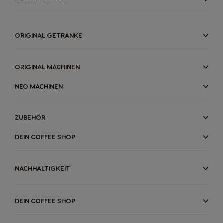
Denmark
Ecuador
ORIGINAL GETRÄNKE
Dannish
Spanish
ORIGINAL MACHINEN
El Salvador
Estonia
NEO MACHINEN
Spanish
Estonian
ZUBEHÖR
Finland
France
Finnish
French
DEIN COFFEE SHOP
Germany
Greece
NACHHALTIGKEIT
German
Greek
DEIN COFFEE SHOP
Guatemala
Honduras