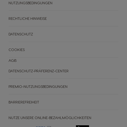
Spanish
Spanish
NUTZUNGSBEDINGUNGEN
RECHTLICHE HINWEISE
Hong Kong
Hong Kong
English
Chinese
DATENSCHUTZ
Hungary
Indonesia
COOKIES
Hungarian
Indonesian
AGB
DATENSCHUTZ-PRÄFERENZ-CENTER
Italy
Japan
Italian
Japanese
PREMIO-NUTZUNGSBEDINGUNGEN
Korea
Latvia
BARRIEREFREIHEIT
Korean
Latvian
NUTZE UNSERE ONLINE-BEZAHLMÖGLICHKEITEN
Lithuania
Malaysia