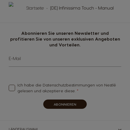
Startseite
[DE] Infinissima Touch - Manual
Belgium
Belgium
French
Dutch
Abonnieren Sie unseren Newsletter und
profitieren Sie von unseren exklusiven Angeboten
Brazil
Bulgaria
und Vorteilen.
Portuguese
Bulgarian
Sign
E-Mail
Up
Caribbean
Chile
for
Our
English
Spanish
Newsletter:
Ich habe die
Datenschutzbestimmungen
von Nestlé
gelesen und akzeptiere diese.
Colombia
Costa Rica
Spanish
Spanish
ABONNIEREN
Croatia
Czechia
Croatian
Czeck
LÄNDERAUSWAHL