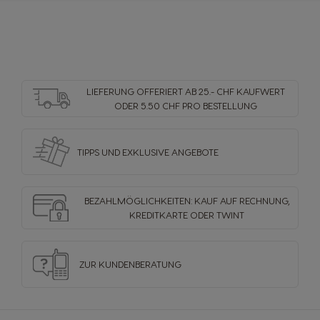
LIEFERUNG OFFERIERT AB 25.- CHF KAUFWERT
ODER 5.50 CHF PRO BESTELLUNG
TIPPS UND EXKLUSIVE ANGEBOTE
BEZAHLMÖGLICHKEITEN: KAUF AUF RECHNUNG,
Länderauswahl
KREDITKARTE ODER TWINT
ZUR KUNDENBERATUNG
Argentina
Austria
Spanish
German