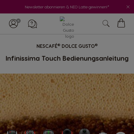
Newsletter abonnieren & NEO Latte gewinnen!*
My
Cart
®
®
NESCAFÉ
DOLCE GUSTO
Infinissima Touch Bedienungsanleitung