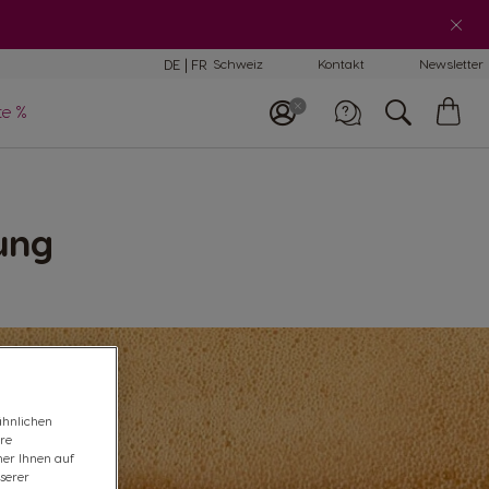
schinenvergleich
DE
FR
Schweiz
Kontakt
Newsletter
My
te %
E-Mail Support
Car
schinen Help-
Rufe uns an
nter
0800 86 00 85
ung
ähnlichen
ere
ner Ihnen auf
serer