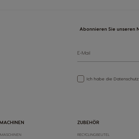
Abonnieren Sie unseren N
Sign
E-Mail
Up
for
Our
Newsletter:
Ich habe die
Datenschut
 MACHINEN
ZUBEHÖR
 MASCHINEN
RECYCLINGBEUTEL