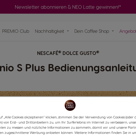
Adapter
ke
Maschinen
Newsletter abonnieren & NEO Latte gewinnen!*
Ma
PREMIO Club
Nachhaltigkeit
Dein Coffee Shop
Angebo
Schnell bestellen
Ma
seln
Heimkompostierung von NEO Pods
Ce
®
®
Finde das beste System für dich
NESCAFÉ
DOLCE GUSTO
e
pseln
Bereite eine NEO Schwarzkaffee-Auswahl
pierbasis
hinen
mit deiner ORIGINAL Maschine zu
ukunft
nen
nio S Plus Bedienungsanleit
uf „Alle Cookies akzeptieren“ klicken, stimmen Sie der Verwendung von Cookies (oder 
) von Erst- und Drittanbietern zu, um Ihr Surferlebnis im Internet zu verbessern, uns
len zu messen und nützliche Informationen zu sammeln, damit wir und unsere Part
ssen zugeschnittene Werbung anbieten können. Weitere Informationen finden Sie in un