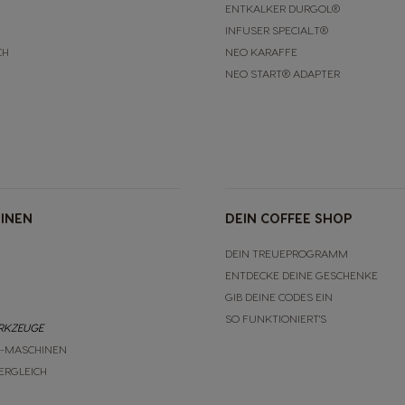
ENTKALKER DURGOL®
INFUSER SPECIAL.T®
CH
NEO KARAFFE
NEO START® ADAPTER
INEN
DEIN COFFEE SHOP
DEIN TREUEPROGRAMM
ENTDECKE DEINE GESCHENKE
GIB DEINE CODES EIN
SO FUNKTIONIERT'S
ERKZEUGE
E-MASCHINEN
ERGLEICH