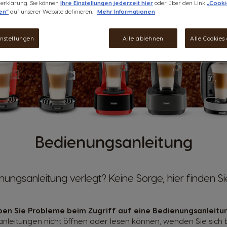
erklärung. Sie können
Ihre Einstellungen jederzeit hier
oder über den Link
„Cooki
en“
auf unserer Website definieren.
Mehr Informationen
instellungen
Alle ablehnen
Alle Cookies
Bedienungsanleitung
ungsanleitung verlegt? Keine Sorge, hier finden Sie
en Sie Probleme beim Zugriff auf eine Bedienungsanleitu
nleitungen nicht öffnen oder lesen können, wenden Sie sich 