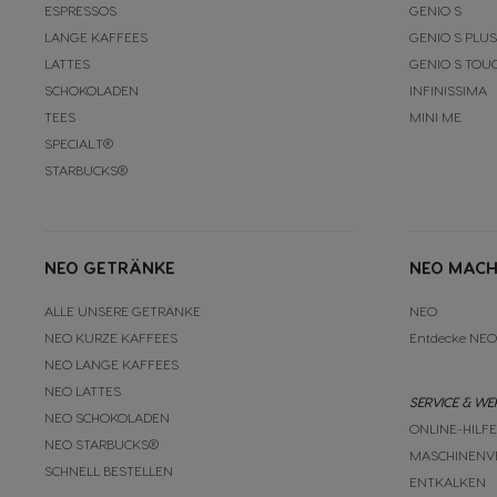
ESPRESSOS
GENIO S
LANGE KAFFEES
GENIO S PLUS
LATTES
GENIO S TOU
SCHOKOLADEN
INFINISSIMA
TEES
MINI ME
SPECIAL.T®
STARBUCKS®
NEO GETRÄNKE
NEO MACH
ALLE UNSERE GETRÄNKE
NEO
NEO KURZE KAFFEES
Entdecke NEO
NEO LANGE KAFFEES
NEO LATTES
SERVICE & W
NEO SCHOKOLADEN
ONLINE-HILF
NEO STARBUCKS®
MASCHINENV
SCHNELL BESTELLEN
ENTKALKEN