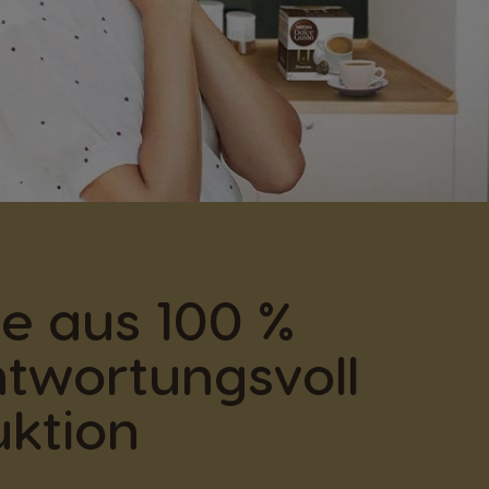
e aus 100 %
twortungsvoll
ktion