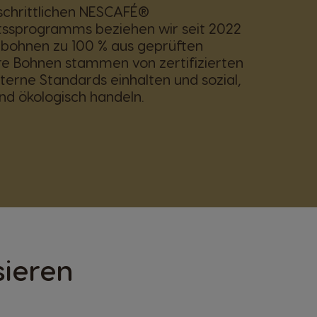
schrittlichen NESCAFÉ®
tssprogramms beziehen wir seit 2022
ebohnen zu 100 % aus geprüften
re Bohnen stammen von zertifizierten
xterne Standards einhalten und sozial,
d ökologisch handeln.
sieren