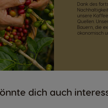
Dank des fort
Nachhaltigkei
unsere Kaffe
Quellen. Unse
Bauern, die e
ökonomisch un
önnte dich auch interes