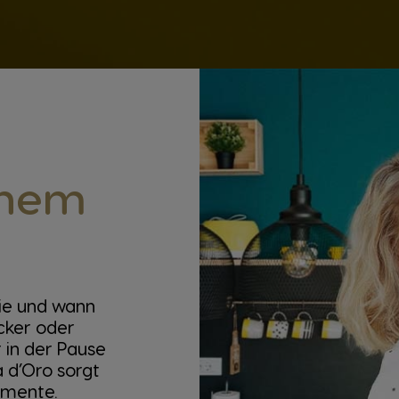
inem
ie und wann
ucker oder
 in der Pause
 d’Oro sorgt
omente.