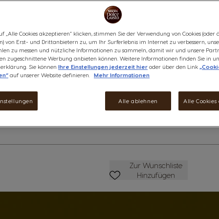
Kaffeegenuss auf die italienisc
Geschmack unseres Dallmayr Cr
Bohnen aus dem Hochland.
uf „Alle Cookies akzeptieren“ klicken, stimmen Sie der Verwendung von Cookies (oder 
Produktinformationen
) von Erst- und Drittanbietern zu, um Ihr Surferlebnis im Internet zu verbessern, uns
len zu messen und nützliche Informationen zu sammeln, damit wir und unsere Part
CHF 5.95
ssen zugeschnittene Werbung anbieten können. Weitere Informationen finden Sie in un
erklärung. Sie können
Ihre Einstellungen jederzeit hier
oder über den Link
„Cooki
Rabatt wird in Warenkorb an
en“
auf unserer Website definieren.
Mehr Informationen
anzeigen
Weniger
Menge
M
instellungen
Alle ablehnen
Alle Cookies
Zur Wunschliste Hinzufüge
Zur Wunschliste
Hinzufügen