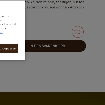
he Art. Geniessen Sie den reinen, samtigen, süssen
ema d'Oro. Aus sorgfältig ausgewählten Arabica-
ähnlichen
ere
ner Ihnen auf
serer
Bis zu
e-
-35%
gewendet
IN DEN WARENKORB
ehr
 akzeptieren
n